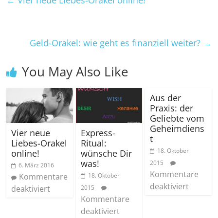
←
Vier neue Liebes-Orakel online!
Geld-Orakel: wie geht es finanziell weiter?
→
You May Also Like
Aus der
Praxis: der
Geliebte vom
Geheimdiens
Vier neue
Express-
t
Liebes-Orakel
Ritual:
18. Oktober
online!
wünsche Dir
was!
2015
6. März 2016
Kommentare
Kommentare
18. Oktober
deaktiviert
deaktiviert
2015
Kommentare
deaktiviert