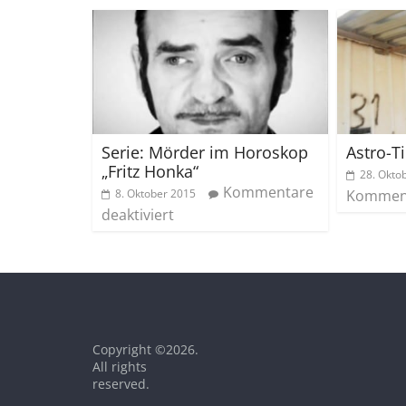
Serie: Mörder im Horoskop
Astro-Ti
„Fritz Honka“
28. Okto
Kommentare
8. Oktober 2015
Komment
deaktiviert
Copyright ©2026
.
All rights
reserved.