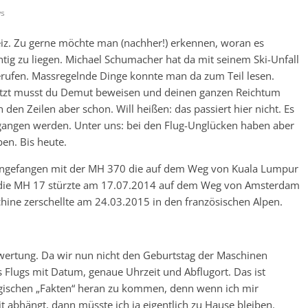
ws
Reiz. Zu gerne möchte man (nachher!) erkennen, woran es
htig zu liegen. Michael Schumacher hat da mit seinem Ski-Unfall
gerufen. Massregelnde Dinge konnte man da zum Teil lesen.
jetzt musst du Demut beweisen und deinen ganzen Reichtum
n den Zeilen aber schon. Will heißen: das passiert hier nicht. Es
egangen werden. Unter uns: bei den Flug-Unglücken haben aber
ben. Bis heute.
. Angefangen mit der MH 370 die auf dem Weg von Kuala Lumpur
 die MH 17 stürzte am 17.07.2014 auf dem Weg von Amsterdam
ne zerschellte am 24.03.2015 in den französischen Alpen.
ertung. Da wir nun nicht den Geburtstag der Maschinen
s Flugs mit Datum, genaue Uhrzeit und Abflugort. Das ist
logischen „Fakten“ heran zu kommen, denn wenn ich mir
it abhängt, dann müsste ich ja eigentlich zu Hause bleiben.