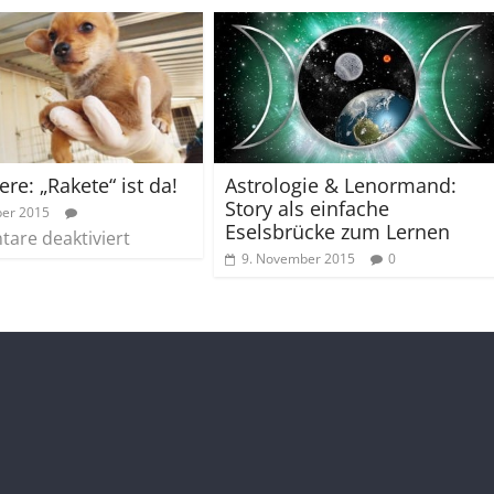
ere: „Rakete“ ist da!
Astrologie & Lenormand:
Story als einfache
ber 2015
Eselsbrücke zum Lernen
are deaktiviert
9. November 2015
0