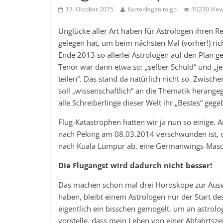
17. Oktober 2015
Kartenlegen to go
10230 Vie
Unglücke aller Art haben für Astrologen ihren 
gelegen hat, um beim nächsten Mal (vorher!) ric
Ende 2013 so allerlei Astrologen auf den Plan 
Tenor war dann etwa so: „selber Schuld“ und „
teilen“. Das stand da natürlich nicht so. Zwische
soll „wissenschaftlich“ an die Thematik herang
alle Schreiberlinge dieser Welt ihr „Bestes“ gege
Flug-Katastrophen hatten wir ja nun so einige
nach Peking am 08.03.2014 verschwunden ist,
nach Kuala Lumpur ab, eine Germanwings-Maschi
Die Flugangst wird dadurch nicht besser!
Das machen schon mal drei Horoskope zur Ausw
haben, bleibt einem Astrologen nur der Start de
eigentlich ein bisschen gemogelt, um an astro
vorstelle, dass mein Leben von einer Abfahrtsze