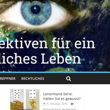
 TREPPNER
RECHTLICHES
Lenormand-Serie:
hätten Sie es gewusst?
9. Oktober 2015
Kommentare deaktiviert