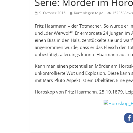
Serie: Mörder im Hor
9. Oktober 2015
Kartenlegen to go
15235 Views
Fritz Haarmann – der Totmacher. So wurde er i
und „der Werwolf“. Er ermordete 24 Jungen im Al
einen Biss in den Hals, zerstückelte sie und war
angenommen wurde, dass er das Fleisch der Tote
unbestätigt, allerdings konnte Haarmann auch ni
Kann man einen potentiellen Mörder am Horoskop
unkontrollierte Wut und Explosion. Diese kann s
mit Mars-Pluto-Aspekt ist ein Übeltäter. Eine 
Horoskop von Fritz Haarmann, 25.10.1879, Leipz