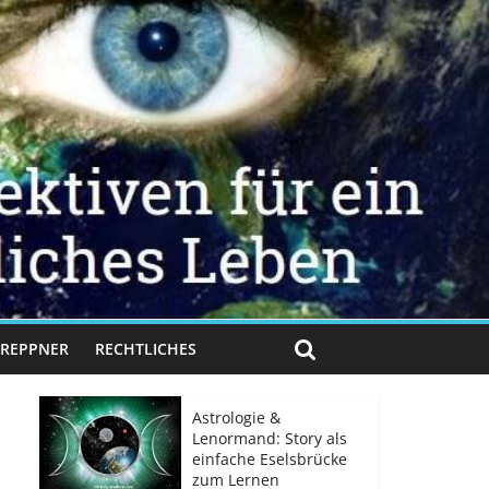
 TREPPNER
RECHTLICHES
Astrologie &
Lenormand: Story als
einfache Eselsbrücke
zum Lernen