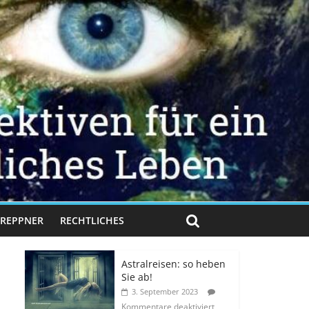
 TREPPNER
RECHTLICHES
Astralreisen: so heben
Sie ab!
3. September 2023
Kommentare deaktiviert