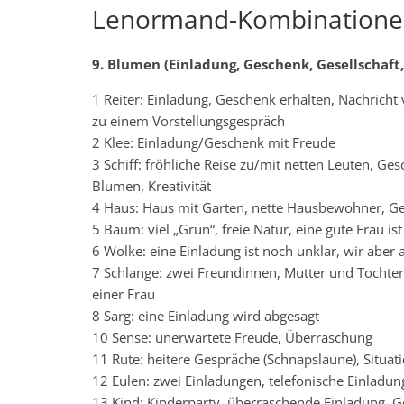
Lenormand-Kombinationen
9. Blumen (Einladung, Geschenk, Gesellschaft,
1 Reiter: Einladung, Geschenk erhalten, Nachricht 
zu einem Vorstellungsgespräch
2 Klee: Einladung/Geschenk mit Freude
3 Schiff: fröhliche Reise zu/mit netten Leuten, Ge
Blumen, Kreativität
4 Haus: Haus mit Garten, nette Hausbewohner, Geb
5 Baum: viel „Grün“, freie Natur, eine gute Frau 
6 Wolke: eine Einladung ist noch unklar, wir aber
7 Schlange: zwei Freundinnen, Mutter und Tochter, 
einer Frau
8 Sarg: eine Einladung wird abgesagt
10 Sense: unerwartete Freude, Überraschung
11 Rute: heitere Gespräche (Schnapslaune), Situa
12 Eulen: zwei Einladungen, telefonische Einladun
13 Kind: Kinderparty, überraschende Einladung, G