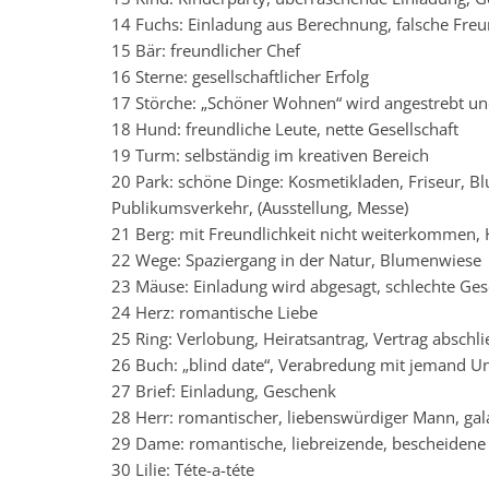
14 Fuchs: Einladung aus Berechnung, falsche Freu
15 Bär: freundlicher Chef
16 Sterne: gesellschaftlicher Erfolg
17 Störche: „Schöner Wohnen“ wird angestrebt un
18 Hund: freundliche Leute, nette Gesellschaft
19 Turm: selbständig im kreativen Bereich
20 Park: schöne Dinge: Kosmetikladen, Friseur, B
Publikumsverkehr, (Ausstellung, Messe)
21 Berg: mit Freundlichkeit nicht weiterkommen,
22 Wege: Spaziergang in der Natur, Blumenwiese
23 Mäuse: Einladung wird abgesagt, schlechte Gesel
24 Herz: romantische Liebe
25 Ring: Verlobung, Heiratsantrag, Vertrag abschli
26 Buch: „blind date“, Verabredung mit jemand 
27 Brief: Einladung, Geschenk
28 Herr: romantischer, liebenswürdiger Mann, gal
29 Dame: romantische, liebreizende, bescheiden
30 Lilie: Téte-a-téte