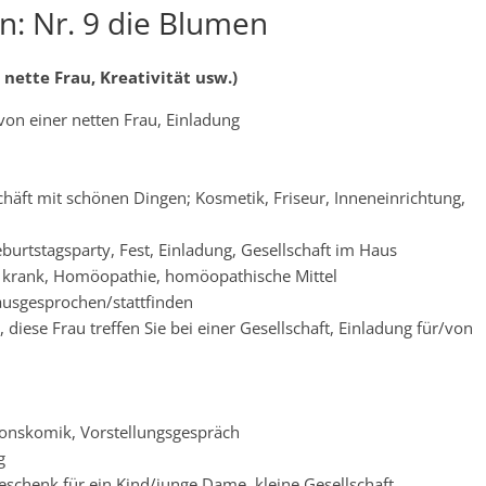
: Nr. 9 die Blumen
 nette Frau, Kreativität usw.)
von einer netten Frau, Einladung
schäft mit schönen Dingen; Kosmetik, Friseur, Inneneinrichtung,
urtstagsparty, Fest, Einladung, Gesellschaft im Haus
ist krank, Homöopathie, homöopathische Mittel
 ausgesprochen/stattfinden
diese Frau treffen Sie bei einer Gesellschaft, Einladung für/von
tionskomik, Vorstellungsgespräch
g
eschenk für ein Kind/junge Dame, kleine Gesellschaft