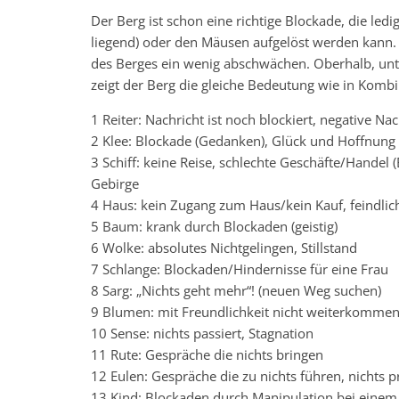
Der Berg ist schon eine richtige Blockade, die led
liegend) oder den Mäusen aufgelöst werden kann.
des Berges ein wenig abschwächen. Oberhalb, unt
zeigt der Berg die gleiche Bedeutung wie in Komb
1 Reiter: Nachricht ist noch blockiert, negative Nac
2 Klee: Blockade (Gedanken), Glück und Hoffnung 
3 Schiff: keine Reise, schlechte Geschäfte/Handel
Gebirge
4 Haus: kein Zugang zum Haus/kein Kauf, feindli
5 Baum: krank durch Blockaden (geistig)
6 Wolke: absolutes Nichtgelingen, Stillstand
7 Schlange: Blockaden/Hindernisse für eine Frau
8 Sarg: „Nichts geht mehr“! (neuen Weg suchen)
9 Blumen: mit Freundlichkeit nicht weiterkommen
10 Sense: nichts passiert, Stagnation
11 Rute: Gespräche die nichts bringen
12 Eulen: Gespräche die zu nichts führen, nichts p
13 Kind: Blockaden durch Manipulation bei eine