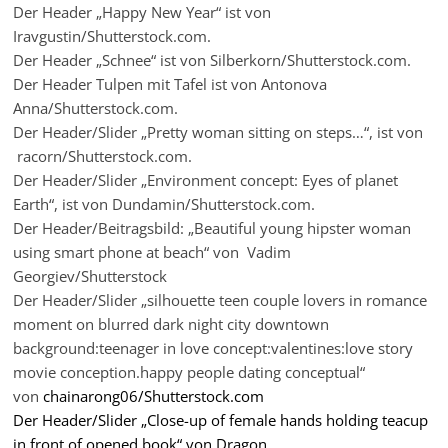
Der Header „Happy New Year“ ist von
Iravgustin/Shutterstock.com.
Der Header „Schnee“ ist von Silberkorn/Shutterstock.com.
Der Header Tulpen mit Tafel ist von Antonova
Anna/Shutterstock.com.
Der Header/Slider „Pretty woman sitting on steps…“, ist von
racorn/Shutterstock.com.
Der Header/Slider „Environment concept: Eyes of planet
Earth“, ist von Dundamin/Shutterstock.com.
Der Header/Beitragsbild: „Beautiful young hipster woman
using smart phone at beach“ von Vadim
Georgiev/Shutterstock
Der Header/Slider „silhouette teen couple lovers in romance
moment on blurred dark night city downtown
background:teenager in love concept:valentines:love story
movie conception.happy people dating conceptual“
von
chainarong06/Shutterstock.com
Der Header/Slider „Close-up of female hands holding teacup
in front of opened book“ von Dragon