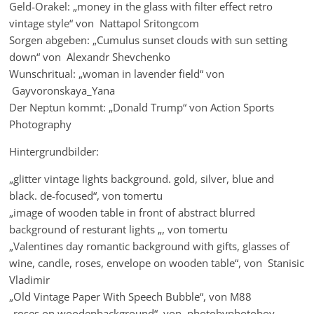
Geld-Orakel: „money in the glass with filter effect retro
vintage style“ von Nattapol Sritongcom
Sorgen abgeben: „Cumulus sunset clouds with sun setting
down“ von Alexandr Shevchenko
Wunschritual: „woman in lavender field“ von
Gayvoronskaya_Yana
Der Neptun kommt: „Donald Trump“ von Action Sports
Photography
Hintergrundbilder:
„glitter vintage lights background. gold, silver, blue and
black. de-focused“, von tomertu
„image of wooden table in front of abstract blurred
background of resturant lights „, von tomertu
„Valentines day romantic background with gifts, glasses of
wine, candle, roses, envelope on wooden table“, von Stanisic
Vladimir
„Old Vintage Paper With Speech Bubble“, von M88
„roses on woodenbackground“, von photobyphotoboy