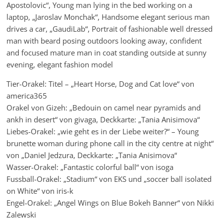
Apostolovic“, Young man lying in the bed working on a
laptop, „Jaroslav Monchak“, Handsome elegant serious man
drives a car, „GaudiLab“, Portrait of fashionable well dressed
man with beard posing outdoors looking away, confident
and focused mature man in coat standing outside at sunny
evening, elegant fashion model
Tier-Orakel: Titel – „Heart Horse, Dog and Cat love“ von
america365
Orakel von Gizeh: „Bedouin on camel near pyramids and
ankh in desert“ von givaga, Deckkarte: „Tania Anisimova“
Liebes-Orakel: „wie geht es in der Liebe weiter?“ – Young
brunette woman during phone call in the city centre at night“
von „Daniel Jedzura, Deckkarte: „Tania Anisimova“
Wasser-Orakel: „Fantastic colorful ball“ von isoga
Fussball-Orakel: „Stadium“ von EKS und „soccer ball isolated
on White“ von iris-k
Engel-Orakel: „Angel Wings on Blue Bokeh Banner“ von Nikki
Zalewski